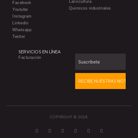
Larvicultura
Facebook
Químicos industriales
Youtube
Instagram
Linkedin
Whatsapp
Twitter
SERVICIOS EN LÍNEA
Facturación
COPYRIGHT © 2024.
T
F
D
Y
P
M
w
a
r
o
i
e
i
c
i
u
n
d