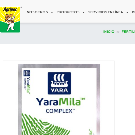
Ir
al
NOSOTROS
PRODUCTOS
SERVICIOS EN LÍNEA
B
contenido
INICIO
>>
FERTIL