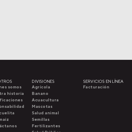
OTROS
DIVISIONES
SERVICIOS EN LÍNEA
nes somos
Agrícola
Facturación
ra historia
Banano
ficaciones
Acuacultura
onsabilidad
Mascotas
cuelita
Salud animal
maiz
Semillas
áctanos
Fertilizantes