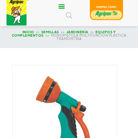
Ir
al
contenido
INICIO
>>
SEMILLAS
>>
JARDINERÍA
>>
EQUIPOS Y
COMPLEMENTOS
>> HIDROPISTOLA MULTIFUNCIÓN PLÁSTICA
TRAMONTINA