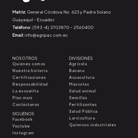
Matriz:
General Córdova No. 623 y Padre Solano
Guayaquil – Ecuador
Teléfono:
(593 -4) 3703870 – 2560400
Email:
info@agripac.com.ec
NOSOTROS
DIVISIONES
Quienes somos
Agrícola
Nuestra historia
Banano
Certificaciones
Acuacultura
Responsabilidad
Mascotas
La escuelita
Salud animal
Plan maiz
Semillas
Contáctanos
Fertilizantes
Salud Pública
SIGUENOS
Larvicultura
Facebook
Químicos industriales
Youtube
Instagram