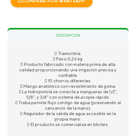
COMPRAR POR WHATSAPP
DESCRIPCIÓN
PRESENTACIONES
 Tramontina.
 Peso 0,26 kg.
MODO DE USO
 Producto fabricado con materia prima de alta
calidad proporcionando una irrigación precisa y
confiable.
 10 chorros diferentes.
 Mango anatómico con revestimiento de goma.
 La hidropistola se conecta a mangueras de 1/2”,
5/8”, y 3/4″ con sistema de acople rápido.
 Traba permite flujo contigo de agua (previniendo el
cansancio de la mano).
 Regulador de la salida de agua accesible en la
propia mano.
 El producto se comercializa en blisters.