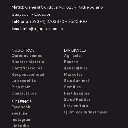
Matriz:
General Córdova No. 623 y Padre Solano
Guayaquil – Ecuador
Teléfono:
(593 -4) 3703870 – 2560400
Email:
info@agripac.com.ec
NOSOTROS
DIVISIONES
Quienes somos
Agrícola
Nuestra historia
Banano
Certificaciones
Acuacultura
Responsabilidad
Mascotas
La escuelita
Salud animal
Plan maiz
Semillas
Contáctanos
Fertilizantes
Salud Pública
SIGUENOS
Larvicultura
Facebook
Químicos industriales
Youtube
Instagram
Linkedin