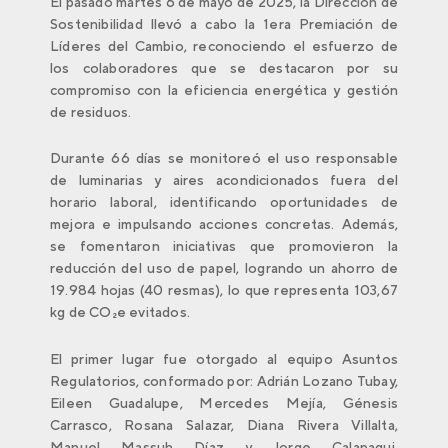
El pasado martes 6 de mayo de 2025, la Dirección de
Sostenibilidad llevó a cabo la 1era Premiación de
Líderes del Cambio, reconociendo el esfuerzo de
los colaboradores que se destacaron por su
compromiso con la eficiencia energética y gestión
de residuos.
Durante 66 días se monitoreó el uso responsable
de luminarias y aires acondicionados fuera del
horario laboral, identificando oportunidades de
mejora e impulsando acciones concretas. Además,
se fomentaron iniciativas que promovieron la
reducción del uso de papel, logrando un ahorro de
19.984 hojas (40 resmas), lo que representa 103,67
kg de CO₂e evitados.
El primer lugar fue otorgado al equipo Asuntos
Regulatorios, conformado por: Adrián Lozano Tubay,
Eileen Guadalupe, Mercedes Mejía, Génesis
Carrasco, Rosana Salazar, Diana Rivera Villalta,
Manuel Massuh Díaz y Jorge Calapaqui.