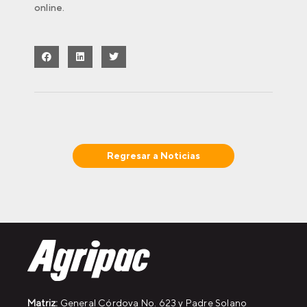
online.
Regresar a
Noticias
Matriz:
General Córdova No. 623 y Padre Solano