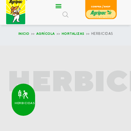
Ir
al
contenido
INICIO
>>
AGRÍCOLA
>>
HORTALIZAS
>> HERBICIDAS
HERBIC
HERBICIDAS