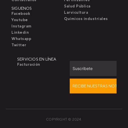
Salud Pública
SIGUENOS
Larvicultura
Facebook
Químicos industriales
Youtube
Instagram
Linkedin
Whatsapp
Twitter
SERVICIOS EN LÍNEA
Facturación
COPYRIGHT © 2024.
T
F
D
Y
P
M