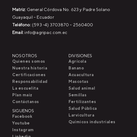
Matriz:
General Córdova No. 623 y Padre Solano
Guayaquil – Ecuador
Teléfono:
(593 -4) 3703870 – 2560400
Email:
info@agripac.com.ec
NOSOTROS
DIVISIONES
Quienes somos
Agrícola
Nuestra historia
Banano
Certificaciones
Acuacultura
Responsabilidad
Mascotas
La escuelita
Salud animal
Plan maiz
Semillas
Contáctanos
Fertilizantes
Salud Pública
SIGUENOS
Larvicultura
Facebook
Químicos industriales
Youtube
Instagram
Linkedin