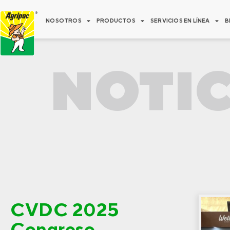
Ir
al
NOSOTROS
PRODUCTOS
SERVICIOS EN LÍNEA
B
contenido
NOTIC
CVDC 2025
Congreso