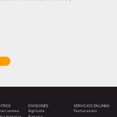
OTROS
DIVISIONES
SERVICIOS EN LÍNEA
nes somos
Agrícola
Facturación
ra historia
Banano