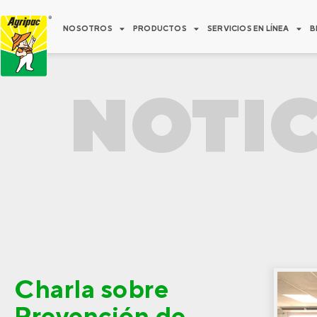
Ir
al
NOSOTROS
PRODUCTOS
SERVICIOS EN LÍNEA
B
contenido
NOTIC
Charla sobre
Prevención de