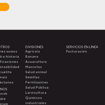
OTROS
DIVISIONES
SERVICIOS EN LÍNEA
nes somos
Agrícola
Facturación
ra historia
Banano
ficaciones
Acuacultura
onsabilidad
Mascotas
cuelita
Salud animal
maiz
Semillas
áctanos
Fertilizantes
Salud Pública
ENOS
Larvicultura
book
Químicos
ube
industriales
agram